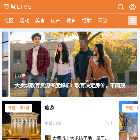
费城LIVE
社区
活动
美食
房产
教育
招聘
问答
房产
大费城教育资源深度解析：教育决定房价，不同预算
购房策略（附推荐区域）
旅游
专题：第7期
专题：第
更新34篇
前往
大费城十大求婚圣地！属于在