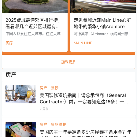
而…
2025费城最佳郊区排行榜，
走进费城近郊Main Line心脏
看看哪几个近郊区域最有升
地带的繁华小镇Ardmore
值潜力！
中国人都爱住在大城市。往往大城
阿德莫尔（Ardmore）横跨宾州蒙哥
市的人看不起小城市的，小城市的
马利郡（Montgomery County）和
买房
MAIN LINE
看不起郊县城的，县城的又看不起
特拉华郡（Delaware County）的
农村的。归根结底是城乡差别造成
边界。几十年来，Ardmore一直被称
的。城里人的生活方式甚至比农村
为“费城主线的主街”（The Main Str
人要超前几十年。有钱的人大多都
eet of the Main Line）。这个昵称
加载更多
在城里。 在美国情况正好相反，富
可谓名副其实，因为这里不仅是Mai
人住郊外是个普遍的现象。 为何美
n Line地区最大、最繁忙的商业区所
国人喜欢郊区大房子？ 美国地广人
在地，同时也是Main Line人口最多
房产
稀少，所以大大咧咧的美国人就喜
的行政区——Lower …
欢大的东西，比如说大汽车，大房
子，等等。当然，对于美国的Town
房产
装修
house来说，主…
美国装修避坑指南｜请总承包商（General
Contractor）前，一定要知道这15条！一不
小心可能损失大几万美元
2 周前
房产
房屋维护
美国房主一年要准备多少房屋维护备用金？年