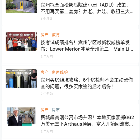
宾州拟全面松绑后院建小屋（ADU）政策：
不用再买第二套房？养老、养娃、收租三大需
求一次解决
1 个月前
房产
教育
按考试成绩排名！宾州学区最新权威榜单发
布：Lower Merion冲至全州第二！Main Line
全面领先
2 个月前
房产
房屋维护
宾州买房避坑攻略：6个房检师不会主动帮你
查的问题，很多买家签约后才后悔！
2 个月前
房产
房市
费城超高端公寓市场升温！本地买家豪掷662
万美元拿下Arthaus顶层，富人开始回流市中
心？
2 个月前