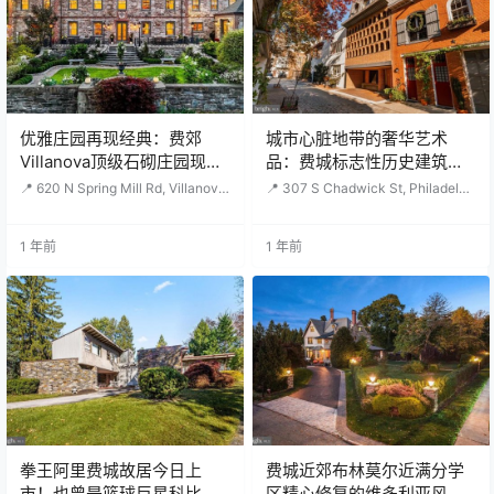
上方还有独立的客房公寓。宅后是
1.5英亩（≈6000㎡） 卧室：8间 卫
一望无际的绿地与精心打理的园
浴：14个 地下层：带酒窖、台球
景，尽显Main Line地区一贯的优
厅、影院、健身房、桑…
雅…
优雅庄园再现经典：费郊
城市心脏地带的奢华艺术
Villanova顶级石砌庄园现已
品：费城标志性历史建筑首
上市！
次公开出售
📍 620 N Spring Mill Rd, Villanova,
📍 307 S Chadwick St, Philadelph
PA 19085🛏️ 5卧🛁 4/3浴🏠 6,054
ia, PA 19103 🛏️ 3卧🛁 1/1浴🏠 2,6
sqf（约563平方米）土地面积 115,
98 sqf（约251平方米）土地面积 1,
434 sqf（约10724平方米）售价
013 sqf（约94平方米）售价 $3,50
1 年前
1 年前
$3,875,000（约¥2807万） 属全美
0,000（约¥2562万） 体验拥有费
著名学区Lower Merion学区。学区
城建筑遗产的一次独特机会，这座
（满分10分）小学：Gladwyne Sc
位于307 S. Chadwick Street的历
hool 8分初中：Black Rock MS 10
史性住宅完美展现了中世纪现代与
分高中：H…
后现代设计的结合。由著名建筑师Fr
an…
拳王阿里费城故居今日上
费城近郊布林莫尔近满分学
市！也曾是篮球巨星科比外
区精心修复的维多利亚风格