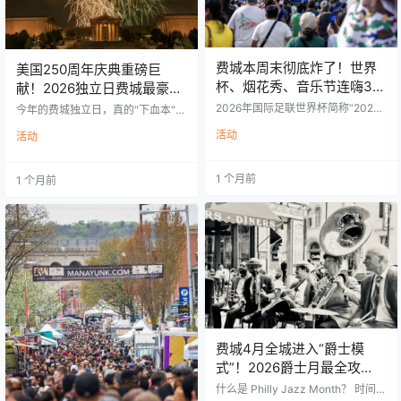
费城本周末彻底炸了！世界
美国250周年庆典重磅巨
杯、烟花秀、音乐节连嗨3
献！2026独立日费城最豪华
天，独立日前最热闹周末来
免费演唱会+烟花全攻略来了
2026年国际足联世界杯简称“2026
今年的费城独立日，真的"下血本"了
了！
年美加墨世界杯”，该届赛事于2026
为了庆祝美国建国250周年（Ameri
活动
年6月11日至7月19日在美国、加拿
活动
ca250），费城市政府今年将独立
大与墨西哥三国联合举办，是历史
日庆典预算大幅提升至1550万美
上首次由三个国家共同承办，也是
元，创下近年来最高投入。 如此大
1 个月前
北美洲第四次举办该项赛事。 2026
1 个月前
手笔，也让今年的7月4日成为费城
年费城世界杯共举办6场比赛，比赛
有史以来阵容最豪华的独立日庆典
在林肯金融球场（Lincoln Financial
之一。 🎆 全美最盛大的独立日庆典
Field）进行。剩余日程： 6月27日
🎤 国际巨星免费演唱会🎇 费城最大
（星期六）：加纳 vs 克罗地亚（L
规模烟花秀⚽ 世界杯FIFA Fan Fest
组） 7月4日（星期六）：十六强
同步开放 而且—— 💥全部免费！…
淘…
费城4月全城进入“爵士模
式”！2026爵士月最全攻
略！免费活动+时间地点
什么是 Philly Jazz Month？ 时间：