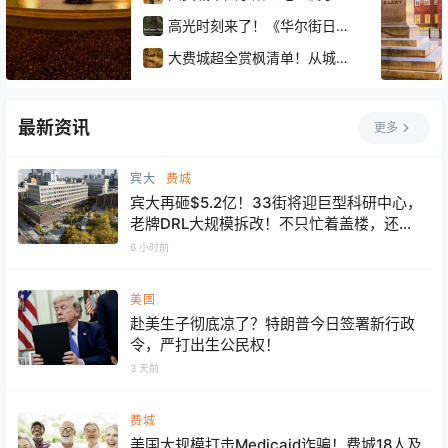
这座城市爱过的人
高光时刻来了！《华尔街日
报》把世界第一给了费城！
大费城超全赏枫清单！从城市
2026年全球旅行必去十大目的
步道到郊区秘境，36个地方美
地榜单出炉！
到像油画！
最新资讯
更多
宾大
费城
宾大再砸$5.2亿！33街将迎巨型科研中心，
老牌DRL大规模拆改！不只忙着盖楼，还在
大学城一路“买地”扩张
6 小时前
美国
赴美生子彻底凉了？特朗普今日签署新行政
令，严打出生公民权！
3 天前
费城
美国大规模打击Medicaid诈骗！费城18人及