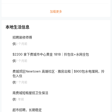
加载更多
本地生活信息
招聘装修师傅
供
2 个月前
$2200 拿下费城市中心黄金 1B1B｜拎包住+水网全包
供
7 个月前
费城郊区Newtown 高端社区 · 雅房出租 | $900包水电煤网，拎
包入住
供
7 个月前
南费城短租屋招卫生保洁
供
1 年前
超市招聘，长期稳定