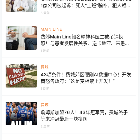
1家公司被起诉：死人”上班”骗补、犯人领工
资、一天申报126小时工时，人在国外旅游
5 天前
仍照领福利
MAIN LINE
费郊Main Line知名精神科医生被吊销执
照！与患者发展性关系、送卡地亚、带患者
旅行、持续开药多年……细节曝光
1 周前
费城
43项条件！费城郊区硬刚AI数据中心！开发
商怒告政府：”这是变相禁止开发！”
1 周前
费城
詹姆斯加盟76人！43年冠军荒，费城终于
等来冲冠最后一块拼图
2 周前