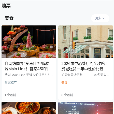
8分高中：…
带私人…
购票
美食
更多
自助烤肉界“爱马仕”空降费
2026市中心餐厅周全攻略｜
城Main Line！首家A5和牛
费城吃货一年中性价比最高
高端日式烧烤自助牛宴Ogyu
的两周来了！附小编私藏必
费城 Main Line 干饭人们注意！！
如果你最近正愁—— ❄️ 冬天太
登陆Ardmore！4档套餐任
🥩 Ardmore 首家高端日式烤肉来啦
打卡5家餐厅！
冷，不想做饭 💸 好餐厅太贵，平
商家推广
美食
牛宴 Ogyu Japanese BBQ 直接刷
时舍不得点 💔 需要“吃点好的治
你解锁！
新大费城日料烤肉天花板！ 坐落于
愈自己” 那恭喜你，2026 费城市中
Main Line最炙手可热的商业街区Ar
心餐厅周（Center City District Res
1 个月前
6 个月前
dmore 接手原 Iron Hill Brewery黄
taurant Week），就是为你准备
金位置 由费城知名餐饮经营者 Sam
的。 时间：2026 年 1 月 18 日 …
Li 匠心打造 将传统日式料理精髓 ×
现代烤肉高级感完美融合 不管是周
末聚餐、朋友约饭、情侣…