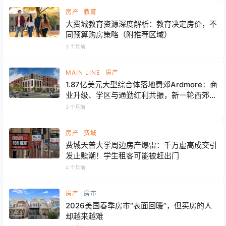
房产
教育
大费城教育资源深度解析：教育决定房价，不
同预算购房策略（附推荐区域）
3 个月前
MAIN LINE
房产
1.87亿美元大型综合体落地费郊Ardmore：商
业升级、学区与通勤红利共振，新一轮西郊涨
价开始
3 个月前
房产
费城
费城天普大学周边房产爆雷：千万虚高成交引
发止赎潮！学生租客可能被赶出门
4 个月前
房产
房市
2026美国春季房市“表面回暖”，但买房的人
却越来越难