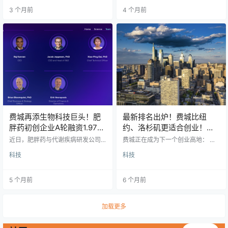
个月前，Amazon 刚刚经历史上最
沿着人行道送到你家门口？在费
3 个月前
4 个月前
大规模裁员。 Meta CEO Mark Zuc
城，这一天已经来了！ 近日，Uber
kerberg（左）, Microsoft CEO Sat
Eats 正式在费城中心城区（Center
ya Nadella Getty Images | Reuters
City）推出自动送餐机器人服务，这
但更值得关注的是：这可能只是开
标志着短途城市配送进入了一个全
始。 一边疯狂…
新的科技时代。对于生活在市中心
的人来说，交通拥堵、停车难、外
卖延误……这些烦恼可能…
费城再添生物科技巨头！肥
最新排名出炉！费城比纽
胖药初创企业A轮融资1.97亿
约、洛杉矶更适合创业！
美元，总部从丹麦迁至费
Shark Tank连续两年到访！
近日，肥胖药与代谢疾病研发公司 A
费城正在成为下一个创业高地： 不
城！
lveus Therapeutics 宣布，公司完
仅赢过纽约、洛杉矶，Shark Tank
科技
科技
成 1.97亿美元A轮融资，用于开发下
也连续两年回来了！ Photo by Davi
一代肥胖及代谢疾病疗法。这笔融
d Fields/Visit Philadelphia 过去几
资不仅创下今年费城地区生命科学
年，对创业者来说并不容易：融资
5 个月前
6 个月前
企业的最大风险投资纪录，也标志
放缓、估值回调、资本更谨慎。但
着公司战略布局迈入新阶段——总
进入 2026 年，费城正在释放出一系
部正式迁至费城，而研发部门仍保
列非常清晰的信号—— 这里，正在
留在丹麦哥本哈根。 全球资本加
成为美国最值得关注的创业城市之
加载更多
持，A轮融资亮点频出 上个月，Alv
一。 01 最新排名：费城比纽约、洛
eus 已在A轮融资中筹得 1.59亿美
杉矶更适合创业 根据 …