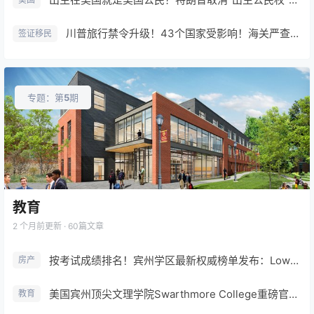
川普旅行禁令升级！43个国家受影响！海关严查，手机被搜、绿卡被夺！律师警告非必要别出境！
签证移民
专题：第
5
期
教育
2 个月前
更新 · 60篇文章
按考试成绩排名！宾州学区最新权威榜单发布：Lower Merion冲至全州第二！Main Line全面领先
房产
美国宾州顶尖文理学院Swarthmore College重磅官宣：家庭年收入20万美元以下免学费
教育