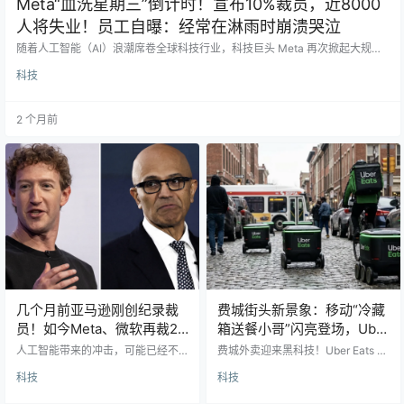
Meta“血洗星期三”倒计时！宣布10%裁员，近8000
人将失业！员工自曝：经常在淋雨时崩溃哭泣
随着人工智能（AI）浪潮席卷全球科技行业，科技巨头 Meta 再次掀起大规模
裁员风暴。 AFP via Getty Images 根据多家美媒报道，Meta计划裁减全球约1
科技
0%的员工，涉及近8000人。对于这家拥有约8万名员工的公司来说，这不仅
仅是一轮普通裁员，更像是一场笼罩整个硅谷的“AI时代生存战”。 一位在Meta
工作超过十年的湾区员工匿名向媒体透露： “我经常在淋浴的时候哭。在办公
2 个月前
室里，我…
几个月前亚马逊刚创纪录裁
费城街头新景象：移动“冷藏
员！如今Meta、微软再裁2
箱送餐小哥”闪亮登场，Uber
万+！AI风暴升级了
Eats机器人配送上线！免小
人工智能带来的冲击，可能已经不
费城外卖迎来黑科技！Uber Eats 上
再是“未来风险”，而是正在发生的现
费！
线“机器人送餐员” 🤖🍔 你有没有想
科技
科技
实。 就在本周四，Meta 和 Microso
过，有一天你点的外卖，不是由人
ft 宣布合计可能裁员超过2万人。几
送到你手上，而是一个“机器人小哥”