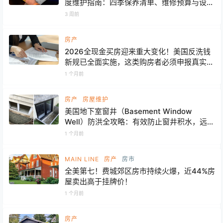
度维护指南：四季保养清单、维修预算与设备
寿命全解析
3 周前
房产
2026全现金买房迎来重大变化！美国反洗钱
新规已全面实施，这类购房者必须申报真实身
份
1 个月前
房产
房屋维护
美国地下室窗井（Basement Window
Well）防洪全攻略：有效防止窗井积水，远离
地下室进水风险
1 个月前
MAIN LINE
房产
房市
全美第七！费城郊区房市持续火爆，近44%房
屋卖出高于挂牌价！
1 个月前
房产