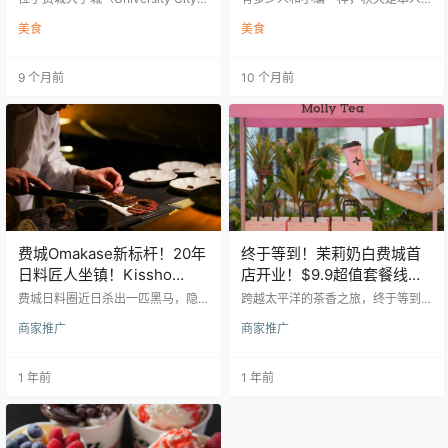
卡！
核心地段的 Gather Food Hall 将于
酒！
最爱的季节——看红叶、穿麻花针
美食
美食
本周五（10/31万圣节）正式开业！
织毛衣、凉爽天气里坐干草车、寒
这座全新的美食广场坐落在Schuylk
夜里的篝火……虽然这些画面要到十
ill Yards的 Bulletin大楼内，就在30
月中旬才会真正出现，但南瓜香料
9 个月前
10 个月前
街火车站（30th Street Station）对
的浓烈香气和滋味，早已把我们瞬
面。这里不仅有多国风味餐厅、甜
间拉进了秋天的氛围。 秋天要是没
甜圈和炸鸡，还有一间全酒吧餐饮
喝一口南瓜饮品=白过！ 最早有记载
区，注定成为旅客、德雷塞尔大学
的南瓜香料食谱，可以追溯到 1796
（Drexel Universi…
年，收录在Amelia Simmons的食谱
《American Cookery》中。当时它
被用在一种叫“pompk…
费城Omakase新标杆！20年
终于等到！茉莉奶白费城首
日料匠人坐镇！Kissho
店开业！$9.9超值套餐线上
House以19道佳作重塑费城
预售！88折试营业！买一送
费城日料圈近日杀出一匹黑马，隐
跨越太平洋的茶香之旅，终于等到
日料天花板！
藏在Rittenhouse的和风秘境，不花
一全城开喝！
你！ 「茉莉奶白」美国第7家门店
商家推广
商家推广
哨、不浮夸，这家低调Omakase一
登陆费城 以一杯东方诗意，邂逅西
开业就封神，靠实力座无虚席！ 提
方都市的味蕾 从广东街头到费城转
到费城最难订、最被推崇的Omakas
角，这抹“茉莉白”用非遗工艺、鲜灵
1 年前
1 年前
e，几乎人人都会想到Royal Sushi
茶汤和治愈氛围，重新定义中国茶
& Izakaya——主厨只认熟客，订位
的年轻表达。 品牌故事 |一朵茉莉 ,
堪比中彩票，价格也是$300起跳。
半部中国茶文化 「茉莉奶白」的灵
但你知道吗？Royal的原班人马之一
感，源于中国千年“茉莉花茶”传
——主厨 Jeff，如今携手合伙人，
统。 品牌名中的“茉莉”是东方含蓄