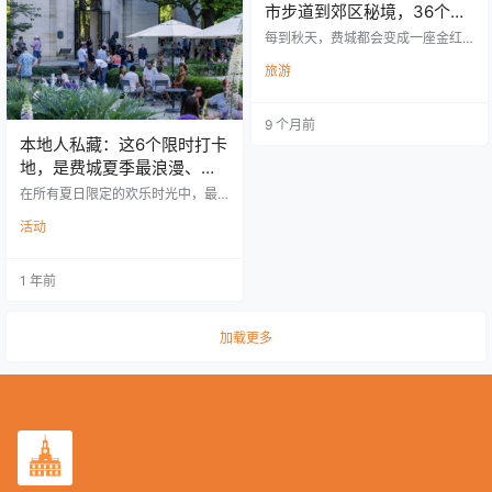
的“惊魂工厂”，设有三个不同主题区
市步道到郊区秘境，36个地
域，布景诡异、惊吓频频，就像走
方美到像油画！
进了史蒂芬·金小说的…
每到秋天，费城都会变成一座金红
交织的森林之城。 无论你是住在市
旅游
区、Main Line、还是Bucks Count
y，只要开车不到一小时，就能看到
最梦幻的秋色。 宾夕法尼亚州因为
9 个月前
树种丰富，秋色变化的层次和持续
本地人私藏：这6个限时打卡
时间都堪称全美之最。2025年的枫
叶季在10月中下旬达到高峰，只有
地，是费城夏季最浪漫、氛
大约7～10天。 所以——别等到朋
围感爆棚的独家秘境！
在所有夏日限定的欢乐时光中，最
友圈被刷爆才出门！赶快收藏这份
值得去的，莫过于那些“转瞬即逝”的
费城及周边赏枫终极指南，准备开
活动
季节性餐厅和酒吧~ 从俯瞰城市天际
启秋日小旅行吧🍂 秋季必拍经典景
线的 Bok Bar ，到坐落在经典景点
点…
罗丹博物馆啤酒花园……大费城地区
1 年前
的户外美食美酒地图一样精彩。 适
合夏夜小酌微醺！ 罗丹博物馆花园
酒吧 时间：即日起至2025年8月29
日，每周五限定 📍2151 Benjamin F
加载更多
ranklin Parkway, Philadelphia, PA
这座优雅的法…