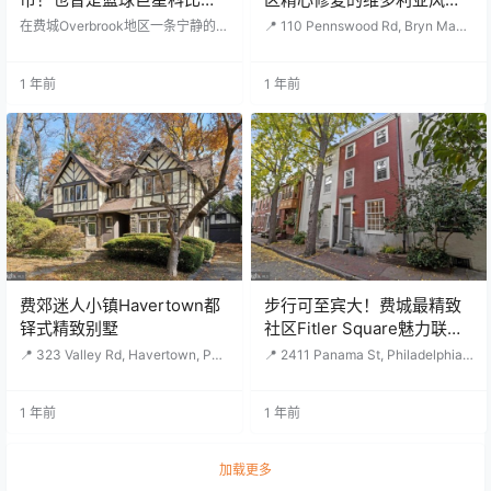
公外婆的居住地！
别墅110 Pennswood Rd,
在费城Overbrook地区一条宁静的林
📍 110 Pennswood Rd, Bryn Mawr,
荫街道上，有一座与两位世界级运
Bryn Mawr, PA 19010
PA 19010🛏️ 7卧🛁 3/1浴居住面积
动员密切相关的房子今日上市。 这
4,443 sqf （约413平方米）土地面
座房子曾是拳王穆罕默德·阿里（Mu
积 19,602 sqf（约1821平方米）售
1 年前
1 年前
hammad Ali）的训练基地，也是篮
价 $1,800,000 （约¥1302万） 属
球巨星科比·布莱恩特（Kobe Bryan
于全美著名Lower Merion学区。满
t）小时候常去的地方，如今标价60
分10分。 小学：Gladwyne School
万美元出售。 1970年，阿里以约7
8分中学：BLAC…
万美元购入这处住宅，用作备战“世
纪之战”对阵乔·弗雷泽（Joe Frazie
r）的私人休息和训练基地。阿里与
他的…
费郊迷人小镇Havertown都
步行可至宾大！费城最精致
铎式精致别墅
社区Fitler Square魅力联排
别墅
📍 323 Valley Rd, Havertown, PA 1
📍 2411 Panama St, Philadelphia,
9083🛏️ 4卧🛁 1/1浴🏠 2,485 sqf
PA 19103🛏️ 2卧🛁 1/1浴🏠 1,497 s
（约231平方米）土地面积：12,197
qf （约139平方米）售价 $799,00
sqf（约1133平方米）售价 $639,0
0 （约¥576万） 这座历史悠久的双
1 年前
1 年前
00（约¥461万） 属优质公立学区H
层Trinity住宅位于Fitler Square中心
averford学区。学区（满分10分）
一条鹅卵石步行街上，展现了旧世
小学：Chatham Park EI School 7
界的魅力与现代便利设施相结合。
加载更多
分初中：Haverford Middle School
该住宅拥有2间卧室和1.5间浴室，附