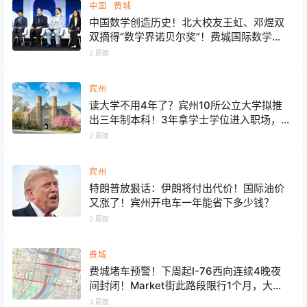
中国
费城
中国数学创造历史！北大校友王虹、邓煜双
双摘得“数学界诺贝尔奖”！费城国际数学家
大会揭晓菲尔兹奖
2 周前
宾州
读大学不用4年了？宾州10所公立大学拟推
出三年制本科！3年拿学士学位进入职场，
学费省下一大笔
2 周前
宾州
特朗普放狠话：伊朗将付出代价！国际油价
又涨了！宾州开电车一年能省下多少钱？
2 周前
费城
费城堵车预警！下周起I-76西向连续4晚夜
间封闭！Market街此路段限行1个月，大桥
将关闭14个月！施工预计持续4年
3 周前