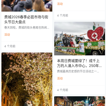
2026年4月1日–4月30日（整整一
活动
个月） 这是由 Creative Philadelphi
a、Mid Atlantic Arts、WRTI、Jaz
z Philadelphia 联合推出的全城活
4 个月前
动。 Courtesy of Drew Nugent 从2
费城2026春季必逛市场与街
025年开始，费城正式把4月升级为
头节日大盘点
“Philly Jazz Month”。 包括： 现场
音乐会…
春天到啦，费城的街头巷尾也热闹
起来——无论你是吃货、文艺青
活动
年，还是家庭出游，这个春天的市
集与节日一定不能错过！从古董跳
蚤市场到街头美食节，从爵士乐到
4 个月前
芭蕾舞，应有尽有。今年的春季活
动，不仅有大家熟知的年度热门活
动，还有一些全新亮点等你探索。
下面是2026年春季精彩活动一览：
本周日费城要绿了！成千上
01 Chestnut Hill Clover Market 古
万的人涌入市中心，250年
董市集 📅 4月12日，10:00-16:00
📍 25 W.…
历史大游行最全攻略
费城最具历史感的节日活动之一
——Philadelphia St. Patrick’s Day
活动
Parade 将于3月15日（周日）盛大
举行。这项已有250多年历史的传统
活动，每年都会吸引约2万名参与者
4 个月前
和成千上万的观众聚集在费城市中
心，共同庆祝爱尔兰文化。 如果你
计划到现场观看，或者担心交通影
响，下面这份最全攻略 一定要收
藏。 Tom Gralish/Philly Inquirer 01