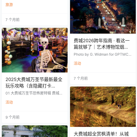
的地榜单出炉！
t Journal）发布年度榜单，费城被
旅游
评为2026年全球最值得造访的城
市，排名第一，力压众多国际热门
目的地。 在这份 “2026 年全球十大
7 个月前
最佳旅行目的地” 榜单中，费城不仅
是榜首城市，也成为全美仅有的两
座上榜城市之一（另一座为俄克拉
荷马州塔尔萨）。 为什么是费城？
《华尔街日报》撰稿人Adam Erace
费城2026跨年指南 · 看这一
指出，2026 年密集落地费城的多项
篇就够了｜艺术博物馆烟花
世界级盛事，…
加场＋免费音乐会，今年真
Photo by G. Widman for GPTMC
的不一样！
跨年倒计时，活动指南来了 PART
活动
ONE 烟花秀 想用最有仪式感的方
式告别 2025、迎接 2026？费城今
年的跨年烟花阵容可以说是史上最
7 个月前
强之一： 👉 特拉华河双场烟花 + B
2025大费城万圣节最新最全
enjamin Franklin Parkway 超级舞
玩乐攻略（含隐藏打卡
台烟花秀，而且很多地方都能免费
点）！
01 大费城万圣节恐怖屋特辑 费城的
观赏 Delaware River Wa…
万圣节“惊魂季”进入最后高潮！如果
活动
你还没体验过这些令人毛骨悚然的
鬼屋，现在是最后的机会！以下是
大费城地区最受欢迎的五大恐怖景
9 个月前
点👇 01 南费城 Fright Factory（惊
魂工厂） 在一栋已有120年历史、
早已废弃的老工厂地下室里，梦魇
成真！这座面积达 25,000平方英尺
大费城超全赏枫清单！从城