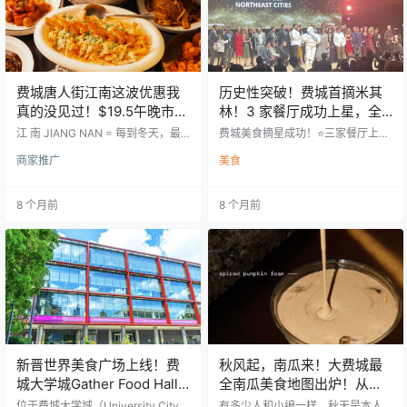
费城唐人街江南这波优惠我
历史性突破！费城首摘米其
真的没见过！$19.5午晚市套
林！3 家餐厅成功上星，全
餐+硬菜3送1！完蛋，我要
名单在这！
江 南 JIANG NAN = 每到冬天，最
费城美食摘星成功！⭐️三家餐厅上榜
常驻了
想念的，永远是那一口熟悉的锅气
啦～去吃过的宝子赶紧在评论区举
商家推广
美食
香。像回家、像回国、像回到最熟
手点个评还没去过的宝宝们……是不
悉的那张饭桌—— 这个感恩节前
是已经开始担心价格会飞？ photo b
夕，江南特地为大家准备了超大力
y Emma Dooling 在米其林首次推出
8 个月前
8 个月前
度惊喜：午市&晚市套餐从原价 $35
的“东北城市指南”（Michelin Guide
→ 现价 $19.5！荤素任挑、锅气拉
Northeast Cities）中，费城终于迎
满、治愈又家常。 新品如小麻花辣
来了自己的第一批米其林星星！ 共
子鸡、黑松露菌菇焖饭等也同步上
有 3 家餐厅获一星，另有 11 家餐厅
线；经典菜如毛血旺、小炒肉继续
获得特别荣誉。 ⭐ 三家获一星餐厅
稳坐下饭王宝座。 拉到文章底部，
（1 Star…
还有整套「福利集合…
新晋世界美食广场上线！费
秋风起，南瓜来！大费城最
城大学城Gather Food Hall
全南瓜美食地图出炉！从拿
开业！6大异国美食一站打
铁、蛋糕、甜甜圈到鸡尾
位于费城大学城（University City）
有多少人和小编一样，秋天是本人