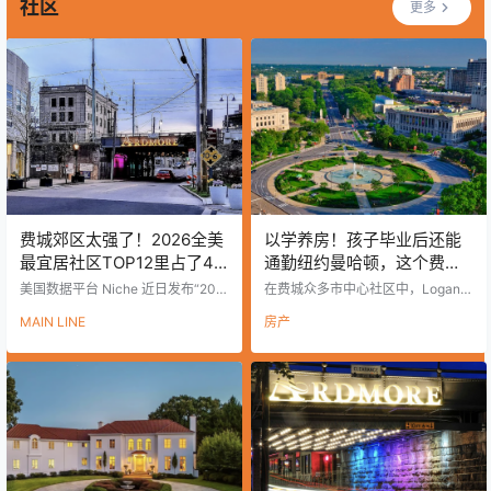
元，领投方为…
社区
更多
费城郊区太强了！2026全美
以学养房！孩子毕业后还能
最宜居社区TOP12里占了4
通勤纽约曼哈顿，这个费城
个！
社区太香了！
美国数据平台 Niche 近日发布“202
在费城众多市中心社区中，Logan S
6年全美最佳居住地（Best Places t
quare近几年逐渐成为不少购房者和
MAIN LINE
房产
o Live in America）”榜单。结果显
投资者关注的区域。原因很简单：
示，费城Main Line地区表现突出，
这里不仅适合孩子上学居住，还具
共有4个社区进入全美前12名，占据
备长期投资价值。 对于很多华人和
榜单近三分之一席位。 根据榜单：
中国留学生家庭来说，如果一套房
Ardmore 位列第7 Devon 位列第8 P
子既能在孩子上学期间自住，又能
enn Wynne 位列第9 Chesterbrook
在毕业后继续作为优质资产持有甚
位列第12 其中，Chesterbrook曾在
至出租，那么这就是典型的“以学养
2…
房”。 而Logan Square正具备这样
的条件。 走进社区，你会发现： 这
里不像很多市中心那样嘈杂拥挤，