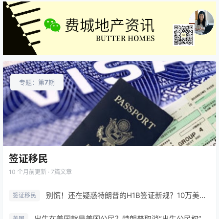
专题：第
7
期
签证移民
10 个月前
更新 · 7篇文章
别慌！还在疑惑特朗普的H1B签证新规？10万美元费用真相+核心答疑都在这！
签证移民
出生在美国就是美国公民？特朗普取消“出生公民权”胜出一步！最高法院6:3裁决释放重大信号！
美国