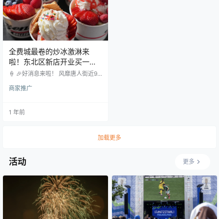
亲手打造了一家全新的 O…
的浪漫，“奶白”则是现代茶饮的温…
全费城最卷的炒冰激淋来
啦！东北区新店开业买一送
一仅限2天！
🍦 🎉好消息来啦！ 风靡唐人街近9
年的炒冰激淋卷 南街也火了快8年
商家推广
现在终于要在东北区开新店啦！🎊
超高颜值的炒冰淇淋卷 连续9年稳
坐“费城冰淇淋口碑榜” 文末还有促
1 年前
销活动送福利哦！ 唐人街开了9年的
Frozen Rolled Iced Cream，终于
落脚费城东北区啦~ 还记得5年前在
唐人街探店打卡的费城LIVE小姐姐
加载更多
吗😁~ 一直听说它在唐人街和南街
店很火，不少冰淇淋爱好者都对它
爱不…
活动
更多